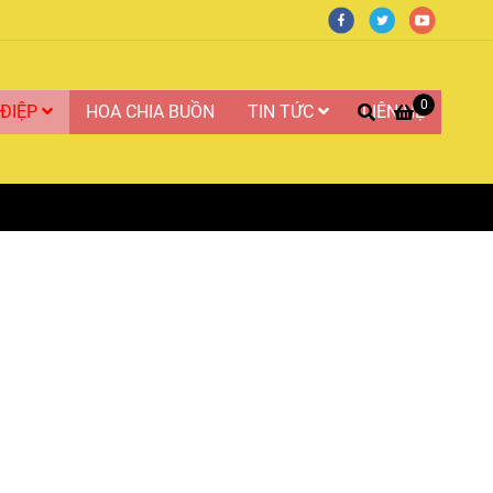
0
 ĐIỆP
HOA CHIA BUỒN
TIN TỨC
LIÊN HỆ