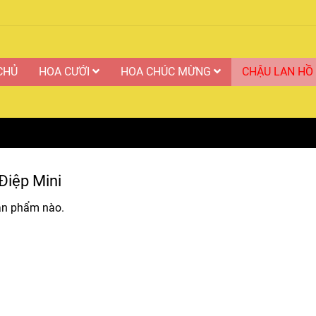
CHỦ
HOA CƯỚI
HOA CHÚC MỪNG
CHẬU LAN HỒ
Điệp Mini
ản phẩm nào.