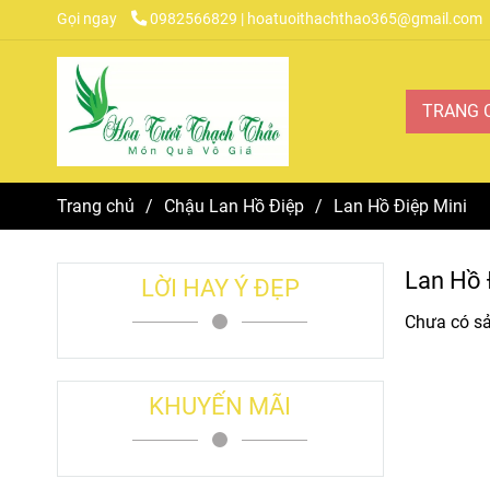
Gọi ngay
0982566829 | hoatuoithachthao365@gmail.com
TRANG 
Trang chủ
/
Chậu Lan Hồ Điệp
/
Lan Hồ Điệp Mini
Lan Hồ 
LỜI HAY Ý ĐẸP
Chưa có s
KHUYẾN MÃI