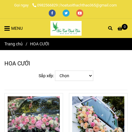
Gọi ngay
0982566829 | hoatuoithachthao365@gmail.com
0
MENU
Trang chủ
/
HOA CƯỚI
HOA CƯỚI
Sắp xếp: