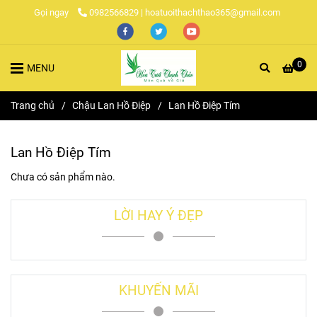
Gọi ngay
0982566829 | hoatuoithachthao365@gmail.com
0
MENU
Trang chủ
/
Chậu Lan Hồ Điệp
/
Lan Hồ Điệp Tím
Lan Hồ Điệp Tím
Chưa có sản phẩm nào.
LỜI HAY Ý ĐẸP
KHUYẾN MÃI