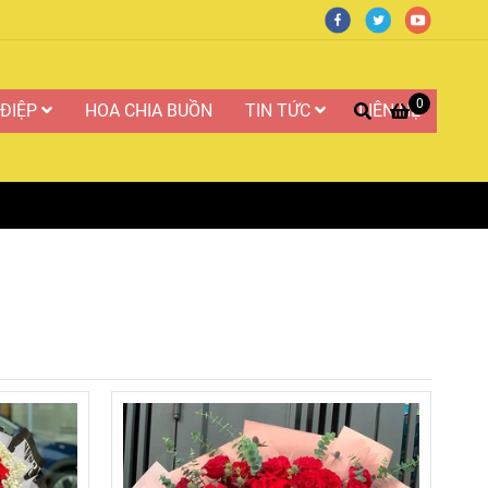
0
 ĐIỆP
HOA CHIA BUỒN
TIN TỨC
LIÊN HỆ