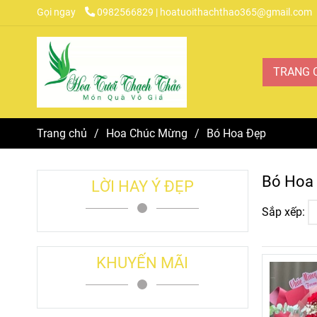
Gọi ngay
0982566829 | hoatuoithachthao365@gmail.com
TRANG 
Trang chủ
/
Hoa Chúc Mừng
/
Bó Hoa Đẹp
Bó Hoa
LỜI HAY Ý ĐẸP
Sắp xếp:
KHUYẾN MÃI