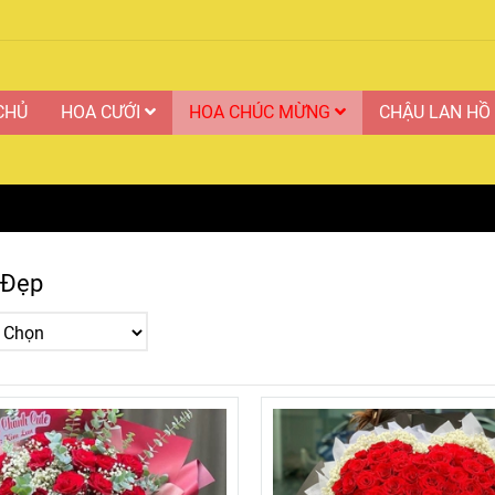
CHỦ
HOA CƯỚI
HOA CHÚC MỪNG
CHẬU LAN HỒ
 Đẹp