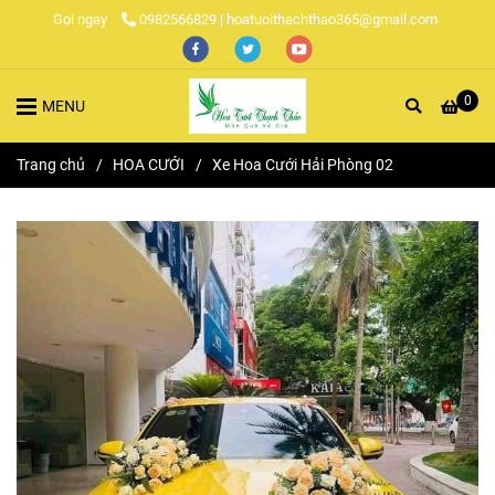
Gọi ngay
0982566829 | hoatuoithachthao365@gmail.com
0
MENU
Trang chủ
/
HOA CƯỚI
/
Xe Hoa Cưới Hải Phòng 02