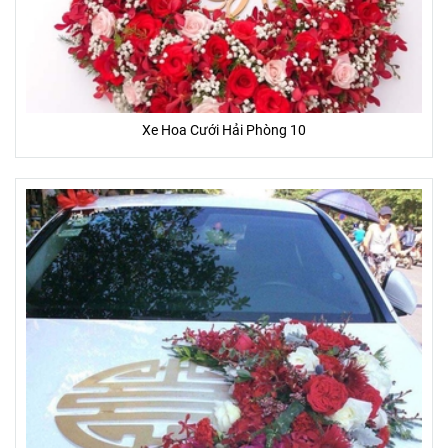
*Ghi chú:
- Hoa tươi là sản phẩm tự nhiên, đặc thù thủ công nên sản
Xe Hoa Cưới Hải Phòng 10
phẩm hoa sau khi hoàn thành sẽ giống 85 - 95% so với hình
ảnh sẵn có.
- Một số hoa phụ, lá, phụ kiện trên mẫu có thể thay đổi tùy
thuộc vào từng mùa, và từng tỉnh thành.
- Màu sắc của hoa thực tế nhận được có thể thay đổi chút ít
so với hình ảnh mẫu (Do màu sắc hiển thị khác nhau trên
từng màn hình thiết bị, góc chụp, ánh sáng)
ƯU ĐÃI ĐẶC BIỆT
- Tặng banner hoặc thiệp (trị giá 20.000đ - 50.000đ) miễn phí
- Miễn phí giao khu vực nội thành
- Giao gấp trong vòng 2 giờ
- Cam kết 100% hoàn lại tiền nếu Bạn không hài lòng
- Cam kết hoa tươi trên 3 ngày