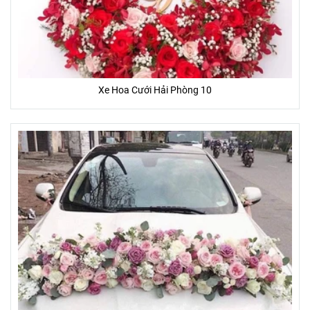
phẩm hoa sau khi hoàn thành sẽ giống 85 - 95% so với hình
ảnh sẵn có.
- Một số hoa phụ, lá, phụ kiện trên mẫu có thể thay đổi tùy
thuộc vào từng mùa, và từng tỉnh thành.
- Màu sắc của hoa thực tế nhận được có thể thay đổi chút ít
Xe Hoa Cưới Hải Phòng 10
so với hình ảnh mẫu (Do màu sắc hiển thị khác nhau trên
từng màn hình thiết bị, góc chụp, ánh sáng)
ƯU ĐÃI ĐẶC BIỆT
- Tặng banner hoặc thiệp (trị giá 20.000đ - 50.000đ) miễn phí
- Miễn phí giao khu vực nội thành
- Giao gấp trong vòng 2 giờ
- Cam kết 100% hoàn lại tiền nếu Bạn không hài lòng
- Cam kết hoa tươi trên 3 ngày