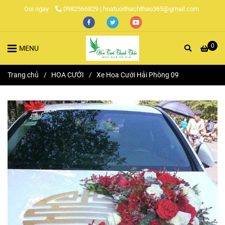
Gọi ngay
0982566829 | hoatuoithachthao365@gmail.com
0
MENU
Trang chủ
/
HOA CƯỚI
/
Xe Hoa Cưới Hải Phòng 09