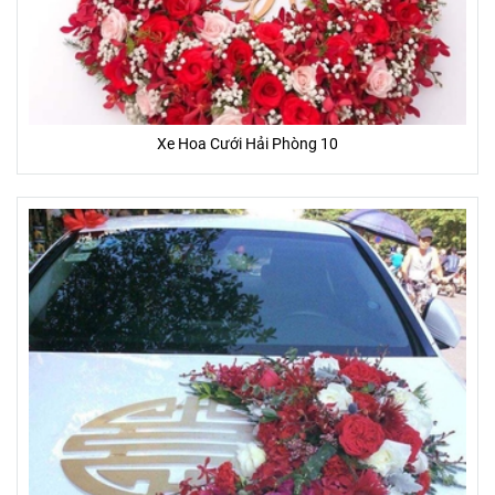
ảnh sẵn có.
- Một số hoa phụ, lá, phụ kiện trên mẫu có thể thay đổi tùy
thuộc vào từng mùa, và từng tỉnh thành.
- Màu sắc của hoa thực tế nhận được có thể thay đổi chút ít
so với hình ảnh mẫu (Do màu sắc hiển thị khác nhau trên
từng màn hình thiết bị, góc chụp, ánh sáng)
Xe Hoa Cưới Hải Phòng 10
ƯU ĐÃI ĐẶC BIỆT
- Tặng banner hoặc thiệp (trị giá 20.000đ - 50.000đ) miễn phí
- Miễn phí giao khu vực nội thành
- Giao gấp trong vòng 2 giờ
- Cam kết 100% hoàn lại tiền nếu Bạn không hài lòng
- Cam kết hoa tươi trên 3 ngày