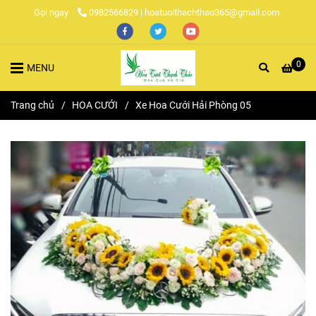
Gọi ngay
0982566829 | hoatuoithachthao365@gmail.com
0
MENU
Trang chủ
/
HOA CƯỚI
/
Xe Hoa Cưới Hải Phòng 05