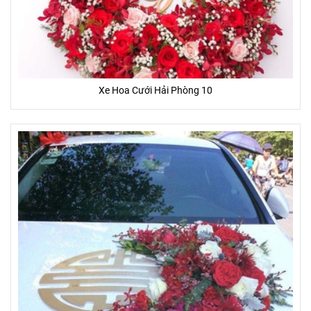
phẩm hoa sau khi hoàn thành sẽ giống 85 - 95% so với hình
ảnh sẵn có.
- Một số hoa phụ, lá, phụ kiện trên mẫu có thể thay đổi tùy
thuộc vào từng mùa, và từng tỉnh thành.
- Màu sắc của hoa thực tế nhận được có thể thay đổi chút ít
Xe Hoa Cưới Hải Phòng 10
so với hình ảnh mẫu (Do màu sắc hiển thị khác nhau trên
từng màn hình thiết bị, góc chụp, ánh sáng)
ƯU ĐÃI ĐẶC BIỆT
- Tặng banner hoặc thiệp (trị giá 20.000đ - 50.000đ) miễn phí
- Miễn phí giao khu vực nội thành
- Giao gấp trong vòng 2 giờ
- Cam kết 100% hoàn lại tiền nếu Bạn không hài lòng
- Cam kết hoa tươi trên 3 ngày