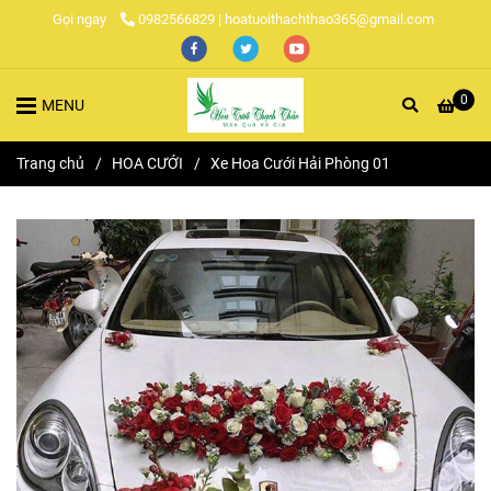
Gọi ngay
0982566829 | hoatuoithachthao365@gmail.com
0
MENU
Trang chủ
/
HOA CƯỚI
/
Xe Hoa Cưới Hải Phòng 01