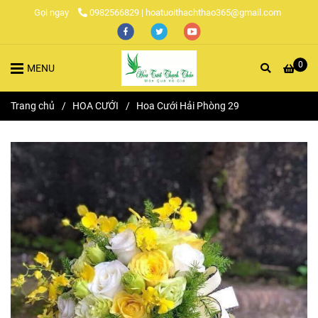
Gọi ngay
0982566829 | hoatuoithachthao365@gmail.com
0
MENU
Trang chủ
/
HOA CƯỚI
/
Hoa Cưới Hải Phòng 29