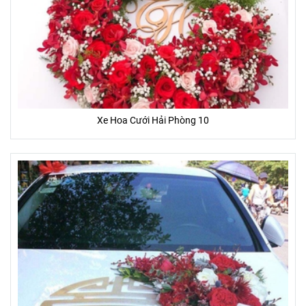
*Ghi chú:
- Hoa tươi là sản phẩm tự nhiên, đặc thù thủ công nên sản
Xe Hoa Cưới Hải Phòng 10
phẩm hoa sau khi hoàn thành sẽ giống 85 - 95% so với hình
ảnh sẵn có.
- Một số hoa phụ, lá, phụ kiện trên mẫu có thể thay đổi tùy
thuộc vào từng mùa, và từng tỉnh thành.
- Màu sắc của hoa thực tế nhận được có thể thay đổi chút ít
so với hình ảnh mẫu (Do màu sắc hiển thị khác nhau trên
từng màn hình thiết bị, góc chụp, ánh sáng)
ƯU ĐÃI ĐẶC BIỆT
- Tặng banner hoặc thiệp (trị giá 20.000đ - 50.000đ) miễn phí
- Miễn phí giao khu vực nội thành
- Giao gấp trong vòng 2 giờ