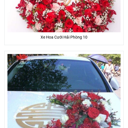
*Ghi chú:
- Hoa tươi là sản phẩm tự nhiên, đặc thù thủ công nên sản
Xe Hoa Cưới Hải Phòng 10
phẩm hoa sau khi hoàn thành sẽ giống 85 - 95% so với hình
ảnh sẵn có.
- Một số hoa phụ, lá, phụ kiện trên mẫu có thể thay đổi tùy
thuộc vào từng mùa, và từng tỉnh thành.
- Màu sắc của hoa thực tế nhận được có thể thay đổi chút ít
so với hình ảnh mẫu (Do màu sắc hiển thị khác nhau trên
từng màn hình thiết bị, góc chụp, ánh sáng)
ƯU ĐÃI ĐẶC BIỆT
- Tặng banner hoặc thiệp (trị giá 20.000đ - 50.000đ) miễn phí
- Miễn phí giao khu vực nội thành
- Giao gấp trong vòng 2 giờ
- Cam kết 100% hoàn lại tiền nếu Bạn không hài lòng
- Cam kết hoa tươi trên 3 ngày