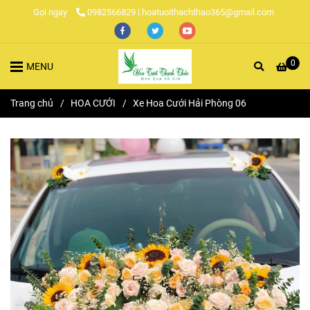
Gọi ngay
0982566829 | hoatuoithachthao365@gmail.com
0
MENU
Trang chủ
/
HOA CƯỚI
/
Xe Hoa Cưới Hải Phòng 06