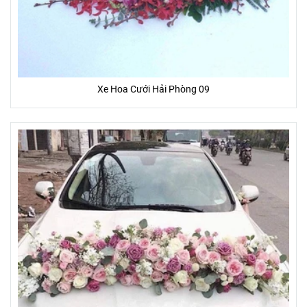
*Ghi chú:
- Hoa tươi là sản phẩm tự nhiên, đặc thù thủ công nên sản
Xe Hoa Cưới Hải Phòng 09
phẩm hoa sau khi hoàn thành sẽ giống 85 - 95% so với hình
ảnh sẵn có.
- Một số hoa phụ, lá, phụ kiện trên mẫu có thể thay đổi tùy
thuộc vào từng mùa, và từng tỉnh thành.
- Màu sắc của hoa thực tế nhận được có thể thay đổi chút ít
so với hình ảnh mẫu (Do màu sắc hiển thị khác nhau trên
từng màn hình thiết bị, góc chụp, ánh sáng)
ƯU ĐÃI ĐẶC BIỆT
- Tặng banner hoặc thiệp (trị giá 20.000đ - 50.000đ) miễn phí
- Miễn phí giao khu vực nội thành
- Giao gấp trong vòng 2 giờ
- Cam kết 100% hoàn lại tiền nếu Bạn không hài lòng
- Cam kết hoa tươi trên 3 ngày