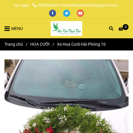
Gọi ngay
0982566829 | hoatuoithachthao365@gmail.com
0
MENU
Trang chủ
/
HOA CƯỚI
/
Xe Hoa Cưới Hải Phòng 10